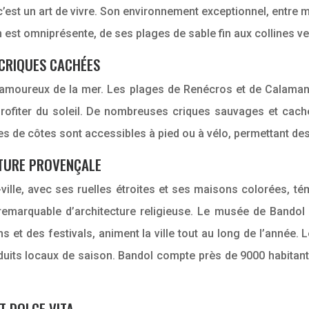
c’est un art de vivre. Son environnement exceptionnel, entre me
ion est omniprésente, de ses plages de sable fin aux collines v
 CRIQUES CACHÉES
s amoureux de la mer. Les plages de Renécros et de Calamandre
profiter du soleil. De nombreuses criques sauvages et caché
ètres de côtes sont accessibles à pied ou à vélo, permettant
ULTURE PROVENÇALE
e-ville, avec ses ruelles étroites et ses maisons colorées, 
emarquable d’architecture religieuse. Le musée de Bandol re
et des festivals, animent la ville tout au long de l’année. 
uits locaux de saison. Bandol compte près de 9000 habitants 
T DOLCE VITA