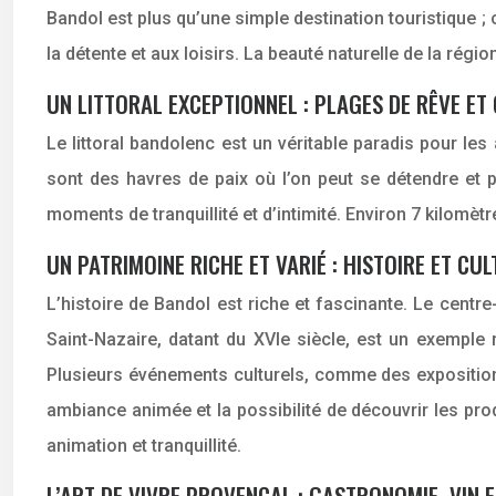
Bandol est plus qu’une simple destination touristique ; 
la détente et aux loisirs. La beauté naturelle de la rég
UN LITTORAL EXCEPTIONNEL : PLAGES DE RÊVE ET
Le littoral bandolenc est un véritable paradis pour le
sont des havres de paix où l’on peut se détendre et 
moments de tranquillité et d’intimité. Environ 7 kilom
UN PATRIMOINE RICHE ET VARIÉ : HISTOIRE ET C
L’histoire de Bandol est riche et fascinante. Le centr
Saint-Nazaire, datant du XVIe siècle, est un exemple r
Plusieurs événements culturels, comme des expositions 
ambiance animée et la possibilité de découvrir les prod
animation et tranquillité.
L’ART DE VIVRE PROVENÇAL : GASTRONOMIE, VIN E