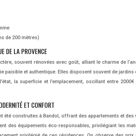
amme
ns de 200 mètres)
UE DE LA PROVENCE
re, souvent rénovées avec goût, alliant le charme de l’anc
 paisible et authentique. Elles disposent souvent de jardins 
 l’état, la superficie et l’emplacement, oscillant entre 20
ODERNITÉ ET CONFORT
é construites à Bandol, offrant des appartements et des vil
nt des équipements éco-responsables, privilégiant les maté
mplacement privilégié de ces résidences. On observe des pri