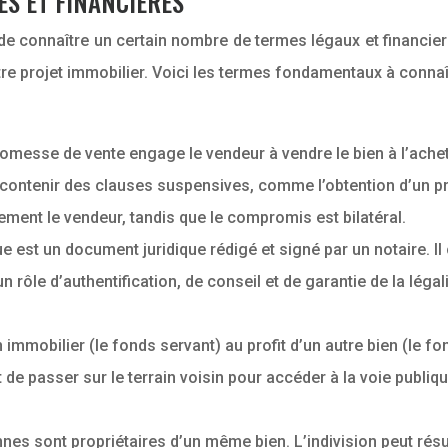
ES ET FINANCIÈRES
e de connaître un certain nombre de termes légaux et financ
tre projet immobilier. Voici les termes fondamentaux à connaî
omesse de vente engage le vendeur à vendre le bien à l’achet
 contenir des clauses suspensives, comme l’obtention d’un pr
ment le vendeur, tandis que le compromis est bilatéral.
ue est un document juridique rédigé et signé par un notaire. I
n rôle d’authentification, de conseil et de garantie de la légalit
n immobilier (le fonds servant) au profit d’un autre bien (le
t de passer sur le terrain voisin pour accéder à la voie publiq
nnes sont propriétaires d’un même bien. L’indivision peut rés