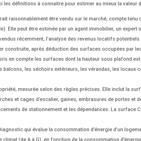
i les définitions à connaitre pour estimer au mieux la valeur d
rait raisonnablement être vendu sur le marché, compte tenu de 
e). Elle peut être estimée par un agent immobilier, un expert
vendus récemment, l’analyse des revenus locatifs potentiels 
r construite, après déduction des surfaces occupées par les
ris en compte les surfaces dont la hauteur sous plafond est i
les balcons, les séchoirs extérieurs, les vérandas, les locau
ropriété, mesurée selon des règles précises. Elle inclut la su
hes et cages d’escalier, gaines, embrasures de portes et de 
lacements de stationnement et les dépendances. La surface Car
Diagnostic qui évalue la consommation d’énergie d’un logemen
te climat (de A à G), en fonction de la consommation d’énergi