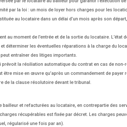
rsée par le locataire au bailleur pour garantir l’exécution de
mité par la loi : un mois de loyer hors charges pour les loca
tituée au locataire dans un délai d’un mois après son départ, s
t au moment de l’entrée et de la sortie du locataire. L’état des
e et déterminer les éventuelles réparations à la charge du loca
t peut entraîner des litiges importants.
i prévoit la résiliation automatique du contrat en cas de non-
eut être mise en œuvre qu’après un commandement de payer res
de la clause résolutoire devant le tribunal.
bailleur et refacturées au locataire, en contrepartie des ser
s charges récupérables est fixée par décret. Les charges peuv
l, régularisé une fois par an).