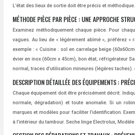
L’état des lieux de sortie doit être précis et méthodiqu
MÉTHODE PIÈCE PAR PIÈCE : UNE APPROCHE STR
Examinez méthodiquement chaque pièce. Pour chaque é
vagues. Au lieu de « légèrement abîmé », préférez « r
exemple : « Cuisine : sol en carrelage beige (60x60cm)
évier en inox (60cm x 45cm), bon état; réfrigérateu
normal, traces d’utilisation mineures (légères taches). 
DESCRIPTION DÉTAILLÉE DES ÉQUIPEMENTS : PRÉCI
Chaque équipement doit être précisément décrit. Indiqu
normale, dégradation) et toute anomalie. Si un robi
marques et modèles pour faciliter l’identification. Ex
à l’intérieur du tambour. Seche linge Electrolux, Modè