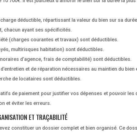
 10 700€. Il est judicieux d’amortir le bien sur la durée la plu
harge déductible, répartissant la valeur du bien sur sa durée
t, chacun ayant ses spécificités.
été (charges courantes et travaux) sont déductibles.
és, multirisques habitation) sont déductibles.
onoraires d’agence, frais de comptabilité) sont déductibles.
 d’entretien et de réparation nécessaires au maintien du bien 
rche de locataires sont déductibles.
ificatifs de paiement pour justifier vos dépenses et pouvoir l
n et éviter les erreurs.
ANISATION ET TRAÇABILITÉ
devez constituer un dossier complet et bien organisé. Ce dos