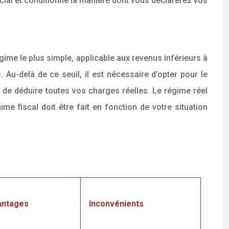
cial et conditionne la manière dont vous déclarerez vos
régime le plus simple, applicable aux revenus inférieurs à
 Au-delà de ce seuil, il est nécessaire d’opter pour le
t de déduire toutes vos charges réelles. Le régime réel
e fiscal doit être fait en fonction de votre situation
antages
Inconvénients