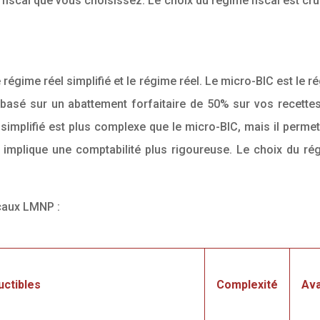
scal que vous choisissez. Le choix du régime fiscal est cru
 régime réel simplifié et le régime réel. Le micro-BIC est le 
 basé sur un abattement forfaitaire de 50% sur vos recettes.
l simplifié est plus complexe que le micro-BIC, mais il perme
plique une comptabilité plus rigoureuse. Le choix du régim
scaux LMNP :
ctibles
Complexité
Av