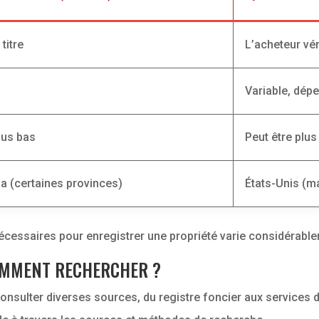
 titre
L’acheteur véri
Variable, dép
lus bas
Peut être plu
da (certaines provinces)
États-Unis (ma
cessaires pour enregistrer une propriété varie considérable
COMMENT RECHERCHER ?
nsulter diverses sources, du registre foncier aux services d