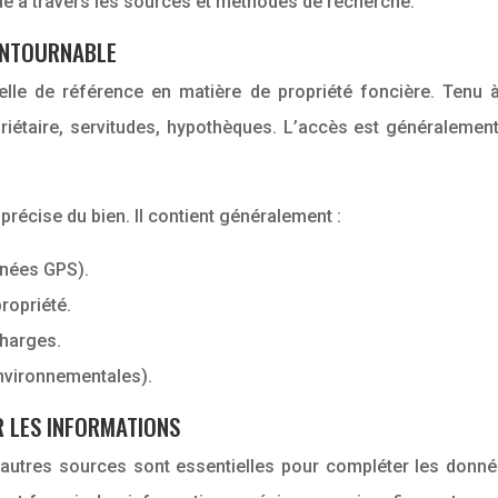
de à travers les sources et méthodes de recherche.
CONTOURNABLE
ielle de référence en matière de propriété foncière. Tenu à
opriétaire, servitudes, hypothèques. L’accès est généralemen
 précise du bien. Il contient généralement :
nnées GPS).
propriété.
charges.
environnementales).
 LES INFORMATIONS
 d’autres sources sont essentielles pour compléter les donn